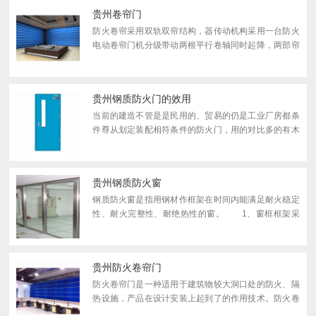
耐火窗材...
贵州卷帘门
防火卷帘采用双轨双帘结构，器传动机构采用一台防火
电动卷帘门机分级带动两根平行卷轴同时起降，两部帘
面之间留有空气隔热层。帘面采用陶瓷纤维布外涂加强
耐火能力的胶层为基材，外附抗热辐射布，内部填充
陶...
贵州钢质防火门的效用
当前的建造不管是是民用的、贸易的仍是工业厂房都条
件尊从划定装配相符条件的防火门，用的对比多的有木
质的也有钢制的。 相应来说钢质防火门的功能和利用
寿命方面更加抱负，然而也不是说门装上行后就万...
贵州钢质防火窗
钢质防火窗是指用钢材作框架在时间内能满足耐火稳定
性、耐火完整性、耐绝热性的窗。 1、窗框框架采
用具有强度使其足以保障构件完整性和稳定性的钢框架
或木框架。 2、钢框架与压条可选用镀锌钢板或不
锈...
贵州防火卷帘门
防火卷帘门是一种适用于建筑物较大洞口处的防火、隔
热设施，产品在设计安装上起到了的作用技术。防火卷
帘门广泛应用于工业与民用建筑的防火隔断区，能有效