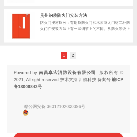
地阻止火势蔓延，保障生命财产安稳，是现代建筑中不
可缺...
贵州钢质防火门安装方法
防火门按材质分：有钢质防火门和木质防火门这二种防
火门在安装方法上有一些细节上的不同。从防火等级上
也略有不同大家在安装的时候要注意细节。 首先，
木质防火门在安装时，门框尺寸应小于洞口20mm,门框
下脚...
1
2
Powered by
南昌卓宏消防设备有限公司
版权所有 ©
2021, All right reserved 技术支持 汇航科技 备案号:
赣ICP
备18006842号
赣公网安备 36012102000396号