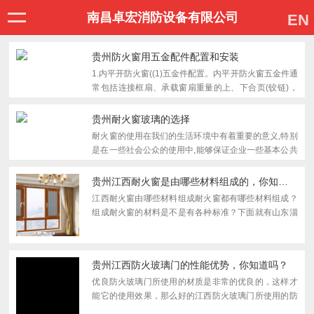
南昌卓宏消防设备有限公司
EN
贵州防火窗用五金配件配置和安装
1.内平开防火窗((1)五金件配置。内平开防火窗五金件通
常包括连接框扇、承载窗扇重量的上、下合页(铰链)，
实现单扇定位、锁闭作用的插销，可实现多点锁闭功能
的传动锁闭器，能使开启扇固定在某一角度的撑挡，以
贵州耐火窗玻璃的选择
及可驱...
耐火窗的使用在我们的生活环境中有着重要的意义,特别
是在一些社会公众的使用中,能够保证企业一些基本公共
管理财产的平安和生命。然而防火玻璃是耐火窗的主要
组成部分，对整套窗的隔热性能起决定性影响作用。玻
贵州江西耐火窗是由哪些材料组成的，你知道吗？
璃面板...
江西耐火窗由哪些材料组成耐火窗都有哪些材料组成？
组成耐火窗的材料是不是有各种标准？下面就有山东淄
博秀强门业制造有限公司的小编来告诉大家吧！其实耐
火窗的材料和标准我们中国是有标准的如下：耐火窗材
料简介:...
贵州江西防火玻璃门的性能优势，你知道吗？
优良防火玻璃门所使用的材质是非常的优良的，这样才
能它的使用效果，那么好的江西防火玻璃门所使用的防
火玻璃有哪些性能呢?1优越的耐火性能优良的防火玻璃