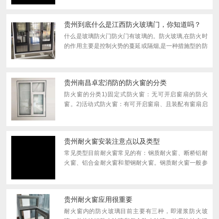
在高达1000℃的火焰冲击下依然可以保持90分钟以上不
炸裂，这...
贵州到底什么是江西防火玻璃门，你知道吗？
什么是玻璃防火门防火门有玻璃的。防火玻璃,在防火时
的作用主要是控制火势的蔓延或隔烟,是一种措施型的防
火材料,其防火的效果以耐火性能进行评价。它是经过特
殊工艺加工和处理,在规定的耐火试验中能保持其完整性
和隔...
贵州南昌卓宏消防的防火窗的分类
防火窗的分类1)固定式防火窗：无可开启窗扇的防火
窗。2)活动式防火窗：有可开启窗扇、且装配有窗扇启
闭控制装置的防火窗。3)隔热防火窗（A类）：在规定
时间内，能同时满足耐火完整性和隔热性要求的防火
窗。4)非隔热...
贵州耐火窗安装注意点以及类型
常见类型目前耐火窗常见的有：钢质耐火窗、断桥铝耐
火窗、铝合金耐火窗和塑钢耐火窗。钢质耐火窗一般参
照非隔热防火窗的做法，断桥铝等材质的耐火窗一般会
在会在窗框或骨架内设置钢衬或铝衬来增加强度，有的
还填充浇...
贵州耐火窗应用很重要
耐火窗内的防火玻璃目前主要有三种，即灌浆防火玻