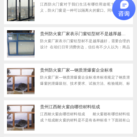
江西防火门窗对于我们生活有哪些用途呢？ 顾名思
义，防火门窗是一种可以隔离火的窗口。同时，这种窗
户也可以像普通窗户一样保护风雨，但它增加了一种可
以防止火灾的功能。随着技术的发展，设计方面也更
加。那么...
贵州防火窗厂家表示​门窗铝型材不是越厚越好，需要合理的设计
防火窗厂家表示门窗铝型材不是越厚越好，需要合理的
设计 在咱们日常消费傍边，信任有不少人以为：商品
价格越高越好，数量越多越好，资料越厚实越好……因
为消耗的资料越多，那么价格相应的就会越高，质量就
天...
贵州防火窗厂家—​钢质泄爆窗企业标准
防火窗厂家—钢质泄爆窗企业标准本标准规定了钢质泄
爆窗的泄爆级别、技术要求、试验方法、检验规则、标
志、包装、运输及贮存，是设计、制造、验收钢质泄爆
窗的技术依据。1 范围 本标准规定了钢质泄爆窗
的泄爆级...
贵州江西耐火窗由哪些材料组成
江西耐火窗由哪些材料组成 耐火窗都有哪些材料组
成？组成耐火窗的材料是不是有各种标准？下面就有山
东淄博秀强门业制造有限公司的小编来告诉大家吧！其
实耐火窗的材料和标准我们中国是有标准的如下：