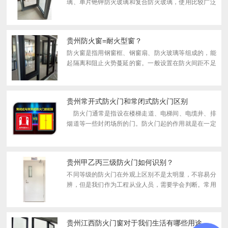
璃、单片铯钾防火玻璃和复合防火玻璃，使用比较广泛
的是前面两种。如果防火窗使用的是灌浆防火玻璃就是
隔热防火窗，如使用的是单片铯钾防火玻璃则叫做非隔
热防火窗，...
贵州防火窗=耐火型窗？
防火窗是指用钢窗框、钢窗扇、防火玻璃等组成的，能
起隔离和阻止火势蔓延的窗。一般设置在防火间距不足
部位的建筑外墙上的开口或天窗，建筑内的防火墙或防
火隔墙上需要观察等部位以及需要防火火灾竖向蔓延的
外墙开口...
贵州常开式防火门和常闭式防火门区别
防火门通常是指设在楼梯走道、电梯间、电缆井、排
烟道等一些封闭场所的门。防火门起的作用就是在一定
时间内能满足耐火稳定性，隔热性，可以阻止火势蔓延
及扩散，确保人员疏散，是消防工作中必不可少的...
贵州甲乙丙三级防火门如何识别？
不同等级的防火门在外观上区别不是太明显，不容易分
辨，但是我们作为工程从业人员，需要学会判断。常用
的现场区分防火门等级的办法有以下三种。一、查看防
火门验收资料查看防火门出厂时的产品检验报告、合格
证、生产...
贵州江西防火门窗对于我们生活有哪些用途呢？