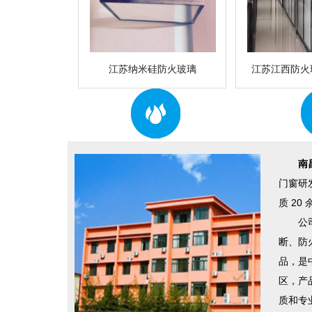
江苏纳米硅防火玻璃
江苏江西防火
实力认证
公安部消防产品合格评定中
心认证企业
南
门窗研
质 2
公
断、
防
品，是
区，产品
质和专