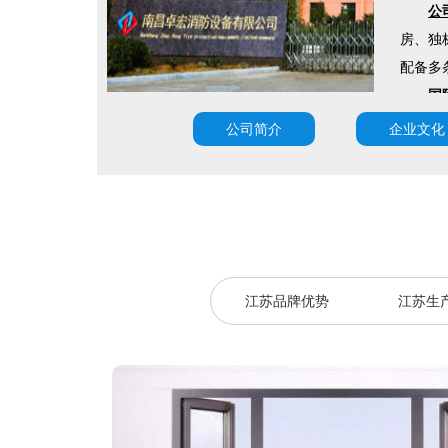
公
房、独
配备多
国
制认证，
公司简介
企业文化
10 (b
公
口，提
求，提
值。
南
江苏品牌优势
江苏生