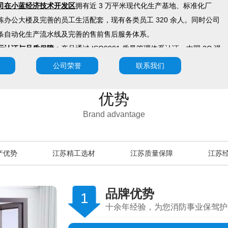
司在小蓝经济技术开发区
拥有近 3 万平米现代化生产基地、标准化厂
栋办公大楼及完善的员工生活配套，现有各类员工 320 余人。同时公司
条自动化生产流水线及完善的售前售后服务体系。
际认证与品质保障：
产品通过 ISO9001 质量管理体系认证、中国 3C 强
全面符合中国 GB 标准、欧盟 CE、加拿大 CAN/ULC S104、美国 UL
公司荣誉
联系我们
)/UL 10 (c) 及 NFPA 252 等国际消防安全规范。
司始终坚持以
"品质是生命，服务是宗旨" 的核心价值观，严把质量关
优势
供全流程跟踪服务，坚持做出高品质的门窗产品。我们聚焦全球客户需
Brand advantage
供有竞争力的一站式消防解决方案和进出口服务，持续为客户创造更大价
昌卓宏热诚欢迎
海内外客商与我们携手合作，共创消防安全美好未来！
产优势
江苏精工选材
江苏质量保障
江苏
品牌优势
1
十余年经验，为您消防事业保驾护