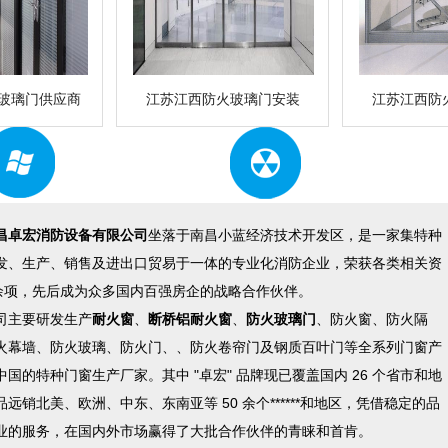
玻璃门供应商
江苏江西防火玻璃门安装
江苏江西防
选材严格
加工精细
各项安全指标均优于其他地
匠心之作，每一道工序严
区标准要求
把关，以求分毫不差
昌卓宏消防设备有限公司
坐落于南昌小蓝经济技术开发区，是一家集特种
发、生产、销售及进出口贸易于一体的专业化消防企业，荣获各类相关资
0 余项，先后成为众多国内百强房企的战略合作伙伴。
司主要研发生产
耐火窗
、
断桥铝耐火窗
、
防火玻璃门
、防火窗、防火隔
火幕墙、防火玻璃、防火门、
、
防火卷帘门及钢质百叶门等全系列门窗产
中国的特种门窗生产厂家。其中 "卓宏" 品牌现已覆盖国内 26 个省市和地
远销北美、欧洲、中东、东南亚等 50 余个******和地区，凭借稳定的品
业的服务，在国内外市场赢得了大批合作伙伴的青睐和首肯。