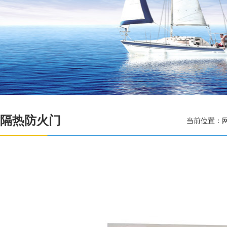
隔热防火门
当前位置：