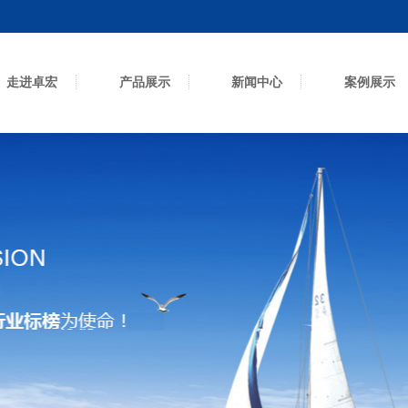
走进卓宏
产品展示
新闻中心
案例展示