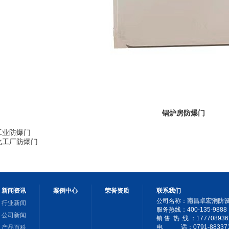
锅炉房防爆门
工业防爆门
化工厂防爆门
新闻资讯
案例中心
荣誉资质
联系我们
公司名称：
南昌卓宏消防
行业新闻
服务热线：400-135-9888
公司新闻
销 售 热 线 ：17770893
电 话：0791-883371
产品百科