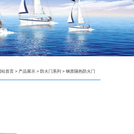
网站首页
>
产品展示
>
防火门系列
>
钢质隔热防火门