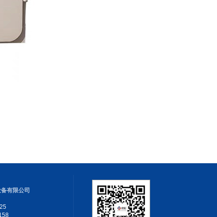
设备有限公司
625
58