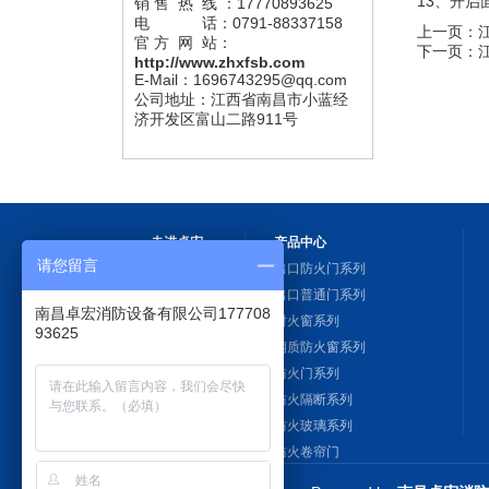
13、开
销 售 热 线 ：17770893625
电 话：0791-88337158
上一页：
官 方 网 站：
下一页：
http://www.zhxfsb.com
E-Mail：1696743295@qq.com
公司地址：江西省南昌市小蓝经
济开发区富山二路911号
走进卓宏
产品中心
请您留言
公司简介
出口防火门系列
企业文化
出口普通门系列
南昌卓宏消防设备有限公司177708
品牌优势
耐火窗系列
93625
公司视频
钢质防火窗系列
办公环境
防火门系列
车间设备
防火隔断系列
合作单位
防火玻璃系列
实验室设备
防火卷帘门
挡烟垂壁