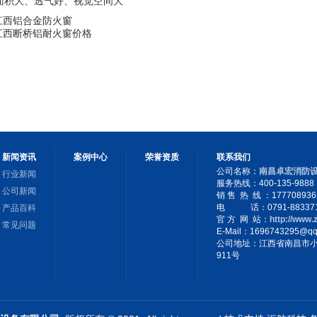
启面积大、透气好、视觉空间大
江西铝合金防火窗
江西断桥铝耐火窗价格
新闻资讯
案例中心
荣誉资质
联系我们
公司名称：
南昌卓宏消防
行业新闻
服务热线：400-135-9888
公司新闻
销 售 热 线 ：17770893
电 话：0791-883371
产品百科
官 方 网 站：
http://www
常见问题
E-Mail：1696743295@qq
公司地址：江西省南昌市
911号