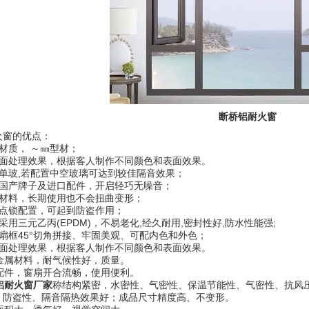
断桥铝耐火窗
火窗
的优点：
材质， ～㎜型材；
表面处理效果，根据客人制作不同颜色和表面效果。
置单玻,若配置中空玻璃可达到较佳隔音效果；
用国产牌子及进口配件，开启轻巧无噪音；
度材料，长期使用也不会扭曲变形；
多点锁配置，可起到防盗作用；
采用三元乙丙(EPDM)，不易老化,经久耐用,密封性好,防水性能强;
扇框45°切角拼接、牢固美观、可配内色和外色；
表面处理效果，根据客人制作不同颜色和表面效果。
用金属材料，耐气候性好，质量。
用配件，窗扇开合流畅，使用便利。
铝
耐火窗
厂家
称结构紧密，水密性、气密性、保温节能性、气密性、抗风
、防盗性、隔音隔热效果好；成品尺寸精度高、不变形。