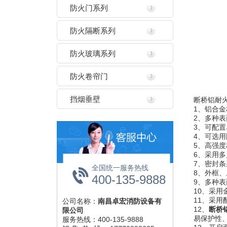
防火门系列
防火隔断系列
防火玻璃系列
防火卷帘门
挡烟垂壁
断桥铝耐
1、铝合金
2、多种
3、可配
4、可选
5、高强
6、采用
7、密封条
全国统一服务热线
8、外框、
400-135-9888
9、多种
10、采
11、采
公司名称：
南昌卓宏消防设备有
12、
断桥
限公司
易保护性
服务热线：400-135-9888