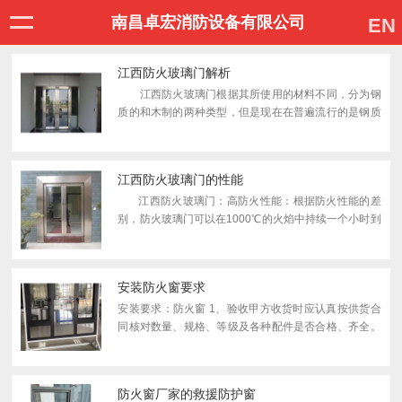
南昌卓宏消防设备有限公司
EN
江西防火玻璃门解析
江西防火玻璃门根据其所使用的材料不同，分为钢
质的和木制的两种类型，但是现在在普遍流行的是钢质
的防火玻璃门，从其名称就可以知道其主要材料是玻璃
和不锈钢。不锈钢主要运用在防火玻璃门的门框或者门
扇上。目...
江西防火玻璃门的性能
江西防火玻璃门：高防火性能：根据防火性能的差
别，防火玻璃门可以在1000℃的火焰中持续一个小时到
两个小时的不爆裂状态，能够非常有效地防止火焰四处
蔓延，以及浓烟的大面积迅速扩散，...
安装防火窗要求
安装要求：防火窗 1、验收甲方收货时应认真按供货合
同核对数量、规格、等级及各种配件是否合格、齐全。
2、保管、贮存防火窗应垂直存放于干燥的室内，并要
有防腐措施，玻璃应搁置和依靠在不能损伤玻璃边缘和
玻璃...
防火窗厂家的救援防护窗