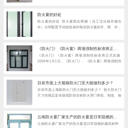
措施，玻璃应搁置和依靠在不能损伤玻璃边缘和玻璃
面...
防火窗的好处
防火窗的好处 防火窗因在两侧（员工没法操作侧在
外）分辩配置手动按钮操作电动防火窗的升、降、停，
并应在防火窗火灾时下降闭塞后晋职该防火窗的功能，
且该防火窗晋职到位后应能积极恢恢复闭塞境况。 设...
《防火门》《防火窗》两项强制性标准将正式实施
《防火门》《防火窗》两项强制性标准将正式实施
2009年1月1日，《防火门》、《防火窗》两项强制性
标准将正式实施。 小小门和窗，释放节能大动量。中
国木材流通协会木门委员会的一位专家介绍...
目前市面上大规格防火门至大能做到多少？
目前市面上规格防火门至大能做到多少？ 较大防火门
尺寸的规定是依据现阶段非标防火用门审批、制造、验
收标准等一系列规范性要求而归纳的行业标准。目前较
新的防火门执行标准是GB12955-2015，但是目前...
云南防火窗厂家生产的防火窗是日常阻燃的建筑材料
云南防火窗厂家生产的防火窗是日常阻燃的建筑材料