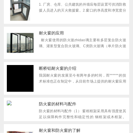
1. 厂房、仓库、公共建筑的外墙应每层设置可供消防救
援人员进入的灭火救援窗。2.窗口的净高度和净宽度分
别不应小于1.0m，下zhidao沿距室内地面不宜大于
1.2m，间距不宜大于20m，且每个防火分区不应少于2
个，设置位置...
耐火窗的应用
耐火窗使用的防火玻zhidao璃主要有多层复合防火玻
璃、灌浆型复合防火玻璃、C类防火玻璃（单片防火玻
璃、不锈钢夹丝玻璃）等，其中多层复合防火玻璃、灌
浆型复合防火玻璃具有良好的高温隔热性能，耐火窗...
断桥铝耐火窗的介绍
我国耐火窗的发展至今有两年多的时间，而******的技
术标准也正在制定中，从目前市场上提供的耐火窗应用
案例来看，耐火窗的型材、玻璃、五金、胶条等都有较
大幅度的成本增加，且因耐火窗厂家相对偏少、使用量
也偏少，其...
防火窗的材料与配件
防火窗的材料与配件（1） 窗框框架采用具有强度使其
足以保障构件完整性和稳定性的 钢框架或木框架。
（2）钢框架与压条可选用 镀锌钢板或 不锈钢板。
其选材标准符合GB12955《钢质 防火门通用技术条
耐火窗和防火窗的了解