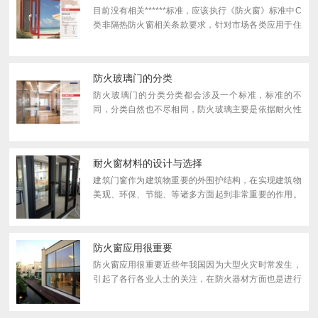
件》中5.1条的...
目前没有相关******标准，应该执行《防火窗》标准中C
类非隔热防火窗相关条款要求，针对市场各类应用于住
宅避难间的C类防火窗性能分析如下：C类铝包钢防火
窗1、优点：工艺简单、价格便宜；2、缺点：1）铝合
金熔点约600...
防火玻璃门的分类
防火玻璃门的分类分类都会涉及一个标准，标准的不
同，分类自然也不尽相同，防火玻璃主要是依据耐火性
能和隔热性能分别为A类、B类和C类，A类指的是能耐
火和隔热，其中有复合型和灌注型两种，它要求产品的
性能高且全，...
耐火窗材料的设计与选择
建筑门窗作为建筑物重要的外围护结构，在实现建筑物
美观、环保、节能、等诸多方面起到非常重要的作用。
比如前些年在建筑节能和建筑的可持续发展要求推动
下，建筑门窗的节能功能被人们广泛重视，并制定和颁
布...
防火窗应用很重要
防火窗应用很重要近些年我国因为大型火灾时常发生，
引起了各行各业人士的关注，在防火器材方面也是进行
了很大的更新和创新，越来越多的防火器材被发明出
来，其实用性在火灾测试中得到了很好的检验，也被大