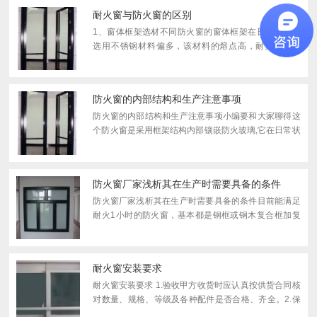
规模的应用...
耐火窗与防火窗的区别
1、窗体框架选材不同防火窗的窗体框架在日常生活中
选用不锈钢材料偏多，该材料的熔点高，耐火稳定性
好；耐火窗的窗体框架一般选用的材料是铝合金或塑
钢，熔点低，耐火稳定性较差。2、内部玻璃不同防火
窗的玻璃是防火...
防火窗的内部结构和生产注意事项
防火窗的内部结构和生产注意事项小编要和大家聊得这
个防火窗是采用框架结构内部镶嵌防火玻璃,它在日常状
态下作为透明、还要采光及通风使用,如果一旦发生火灾
具有隔离烟雾扩散、而且阻碍热辐射的作用;小编告诉你
它可...
防火窗厂家​浅析其在生产时需要具备的条件
防火窗厂家浅析其在生产时需要具备的条件目前能满足
耐火1小时的防火窗，基本都是钢框或钢木复合框加复
合防火玻璃，耐老化性能差。因钢框不是挤压成型，满
足不了气密性、水密性等密封要求。此外，普通防火窗
的温感闭...
耐火窗​安装要求
耐火窗安装要求 1.验收甲方收货时应认真按供货合同核
对数量、规格、等级及各种配件是否合格、齐全。2.保
管、贮存防火窗应垂直存放于干燥的室内，并要有防腐